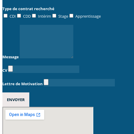
Type de contrat recherché
CDI
CDD
Intérim
Stage
Apprentissage
Message
CV
Lettre de Motivation
ENVOYER