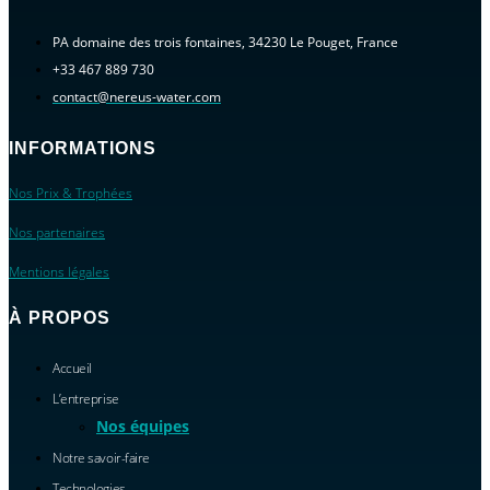
PA domaine des trois fontaines, 34230 Le Pouget, France
+33 467 889 730
contact@nereus-water.com
INFORMATIONS
Nos Prix & Trophées
Nos partenaires
Mentions légales
À PROPOS
Accueil
L’entreprise
Nos équipes
Notre savoir-faire
Technologies