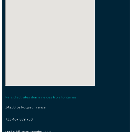
Parc d'activités domaine des trois fontaines
34230 Le Pouget, France
+33 467 889 730
contact@nereus-water.com